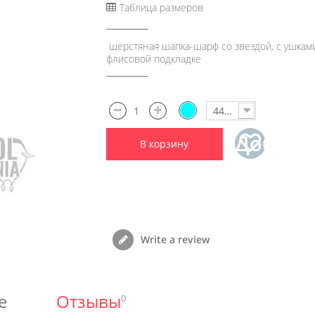
Таблица размеров
шерстяная шапка-шарф со звездой, с ушками
флисовой подкладке
44-46
Добави
В корзину
в
избран
Write a review
е
Отзывы
0