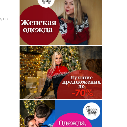
, на
ть
ное