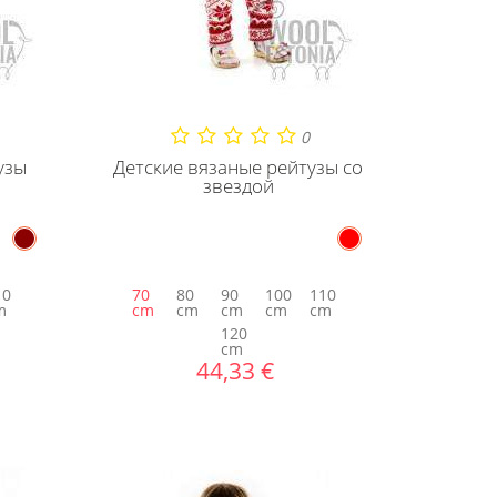
0
узы
Детские вязаные рейтузы со
звездой
10
70
80
90
100
110
m
cm
cm
cm
cm
cm
120
cm
44,33 €