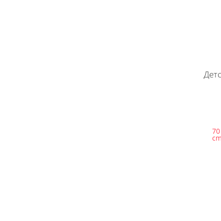
Детс
70
c