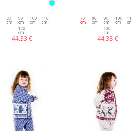
80
90
100
110
70
80
90
100
1
m
cm
cm
cm
cm
cm
cm
cm
cm
c
120
120
cm
cm
44,33 €
44,33 €