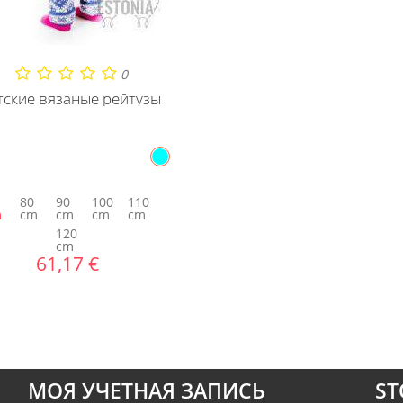
0
тские вязаные рейтузы
80
90
100
110
m
cm
cm
cm
cm
120
cm
61,17 €
МОЯ УЧЕТНАЯ ЗАПИСЬ
ST