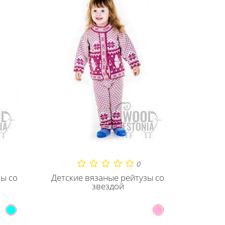
0
зы со
Детские вязаные рейтузы со
звездой