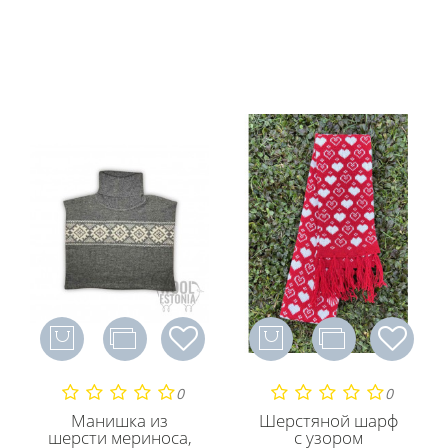
0
0
Манишка из
Шерстяной шарф
шерсти мериноса,
с узором