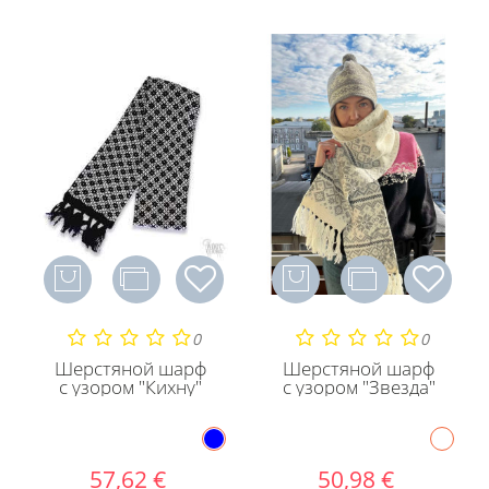
0
0
Шерстяной шарф
Шерстяной шарф
с узором "Кихну"
с узором "Звезда"
57,62 €
50,98 €