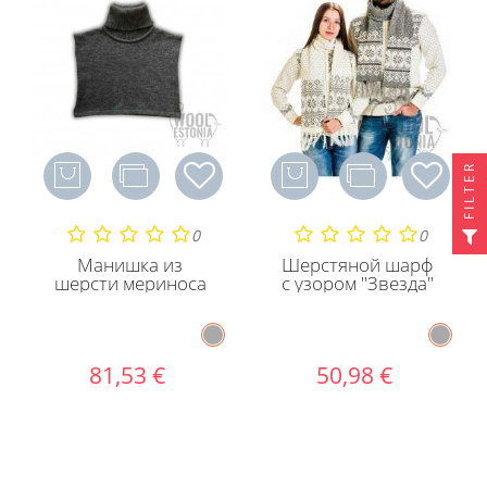
FILTER
0
0
Манишка из
Шерстяной шарф
шерсти мериноса
с узором "Звезда"
81,53 €
50,98 €