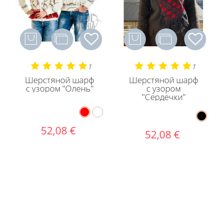
1
1
Шерстяной шарф
Шерстяной шарф
с узором "Олень"
с узором
"Сердечки"
52,08 €
52,08 €