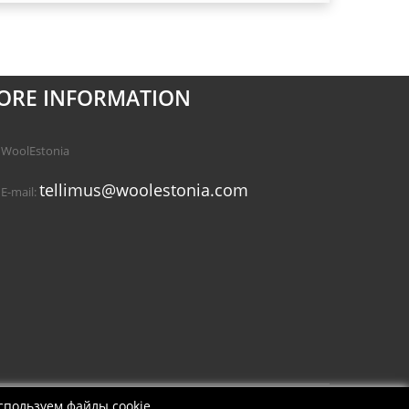
ORE INFORMATION
WoolEstonia
tellimus@woolestonia.com
E-mail:
используем
файлы cookie