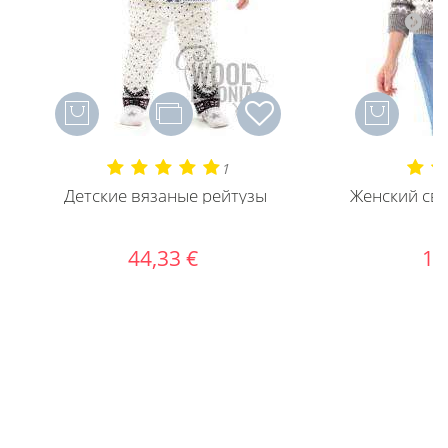
1
Детские вязаные рейтузы
Женский сви
о
44,33 €
16