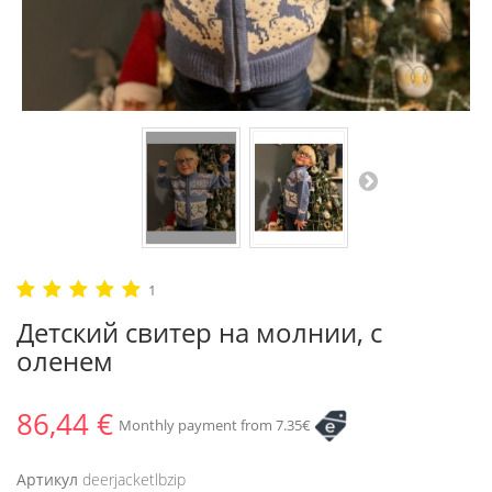
1
Детский свитер на молнии, с
оленем
86,44 €
Monthly payment from 7.35€
Артикул
deerjacketlbzip