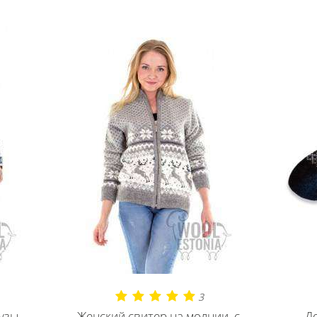
3
узы
Женский свитер на молнии, с
Де