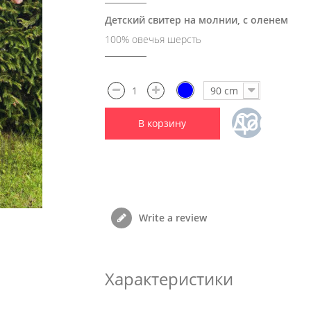
Детский свитер на молнии, с оленем
100% овечья шерсть
90 cm
Добави
В корзину
в
избран
Write a review
Характеристики