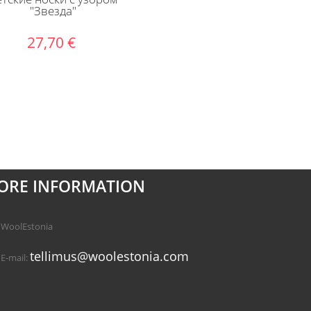
"Звезда"
27,70 €
ORE INFORMATION
WoolEstonia
tellimus@woolestonia.com
E-mail: