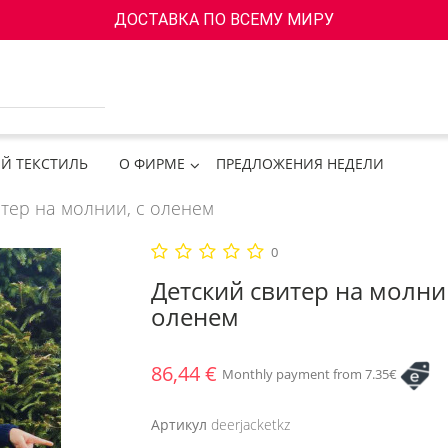
ДОСТАВКА ПО ВСЕМУ МИРУ
Й ТЕКСТИЛЬ
О ФИРМЕ
ПРЕДЛОЖЕНИЯ НЕДЕЛИ
тер на молнии, с оленем
0
Детский свитер на молнии
оленем
86,44 €
Monthly payment from 7.35€
Артикул
deerjacketkz