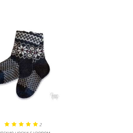
2
тские носки с узором