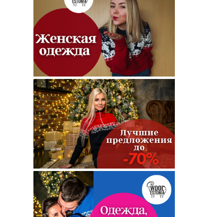
ть
ное