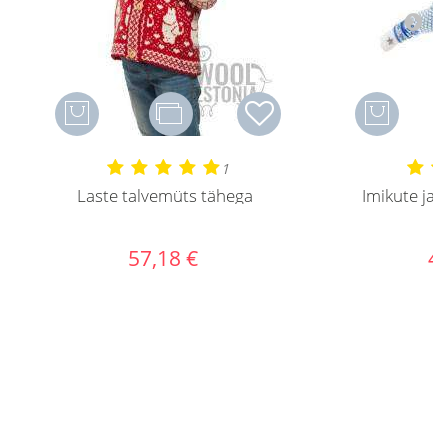
1
Laste talvemüts tähega
Imikute ja 
t
57,18 €
44