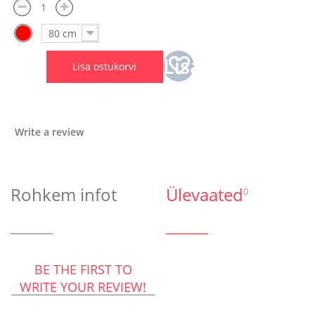
80 cm
Lisa
Lisa ostukorvi
soovinimekirja
Write a review
Rohkem infot
Ülevaated
0
BE THE FIRST TO
WRITE YOUR REVIEW!