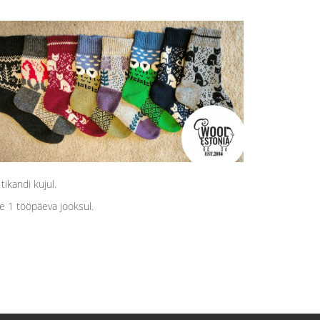
ikandi kujul.
e 1 tööpäeva jooksul.