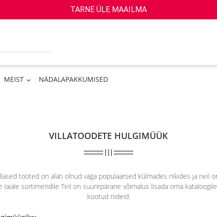
TARNE ÜLE MAAILMA
MEIST
NÄDALAPAKKUMISED
VILLATOODETE HULGIMÜÜK
ased tooted on alati olnud väga populaarsed külmades riikides ja neil on 
e laiale sortimendile Teil on suurepärane võimalus lisada oma kataloogile u
kootud riideid.