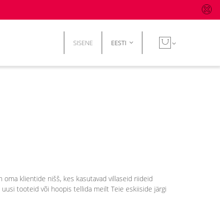
SISENE
EESTI
oma klientide nišš, kes kasutavad villaseid riideid
usi tooteid või hoopis tellida meilt Teie eskiiside järgi