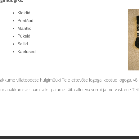
lgimüügiks:
Kleidid
Pontšod
Mantlid
Püksid
Sallid
Kaelused
kkume villatoodete hulgimüüki Teie ettevõte logoga, kootud logoga, või t
hinnapakkumise saamiseks palume täita alloleva vormi ja me vastame Teil