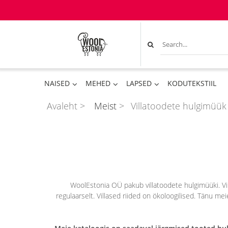
NAISED
MEHED
LAPSED
KODUTEKSTIIL
Avaleht
>
Meist
>
Villatoodete hulgimüük
WoolEstonia OÜ pakub villatoodete hulgimüüki. Vill
regulaarselt. Villased riided on ökoloogilised. Tänu mei