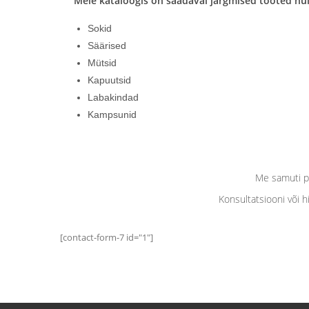
Meie kataloogis on saadaval järgmised tooted hu
Sokid
Säärised
Mütsid
Kapuutsid
Labakindad
Kampsunid
Me samuti pa
Konsultatsiooni või 
[contact-form-7 id="1"]